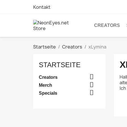
Kontakt
CREATORS
Startseite
Creators
xLymina
X
STARTSEITE

Hal
Creators
alt

Merch
Ich

Specials