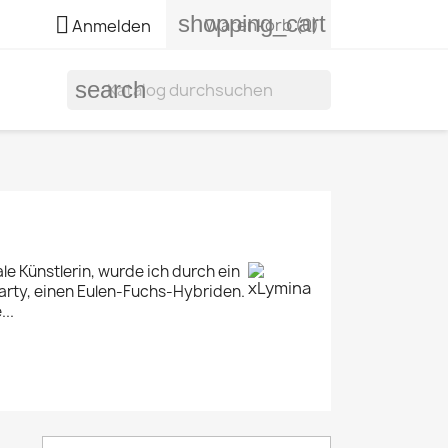
shopping_cart

Warenkorb
(0)
Anmelden
search
ale Künstlerin, wurde ich durch ein
 Marty, einen Eulen-Fuchs-Hybriden.
...