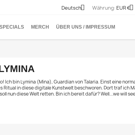


Deutsch
Währung:
EUR €
SPECIALS
MERCH
ÜBER UNS / IMPRESSUM
LYMINA
lo! Ich bin Lymina (Mina), Guardian von Talaria. Einst eine norm
es Ritual in diese digitale Kunstwelt beschworen. Dort traf ich
 soll nun diese Welt retten. Bin ich bereit dafür? Well...we will see