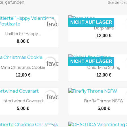
ikel gefunden
Sortiert n
NICHT AUF LAGER
favorite_border

Vorschau
Derp Mina

Vorschau
Limitierte "Happy...
12,00 €
8,00 €
NICHT AUF LAGER
favorite_border


Vorschau
Vorschau
Mina Christmas Cookie
Chibi Mina Sitting
12,00 €
12,00 €
NUR ONLINE ERHÄLTLICH
NUR ONLINE ERHÄL
favorite_border


Vorschau
Vorschau
Intertwined Coverart
Firefly Throne NSFW
5,00 €
5,00 €
NUR ONLINE ERHÄLTLICH
NUR ONLINE ERHÄL