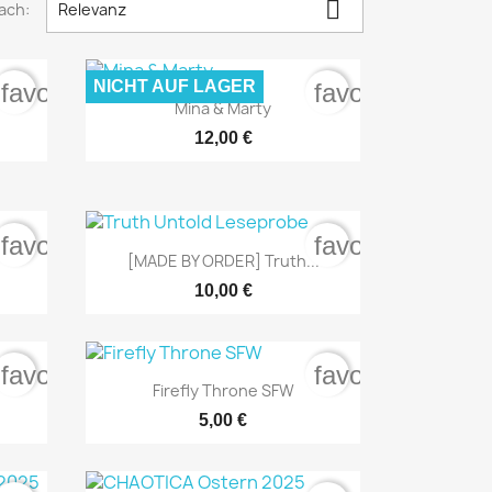

ach:
Relevanz
NICHT AUF LAGER
favorite_border
favorite_border

Vorschau
Mina & Marty
12,00 €
favorite_border
favorite_border

Vorschau
[MADE BY ORDER] Truth...
10,00 €
TLICH
NUR ONLINE ERHÄLTLICH
favorite_border
favorite_border

Vorschau
Firefly Throne SFW
5,00 €
TLICH
NUR ONLINE ERHÄLTLICH