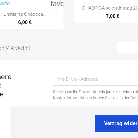
favorite_border

Vorschau
CHAOTICA Valentinstag 2

Vorschau
Limitierte Chaotica...
7,00 €
6,00 €
NUR ONLINE ERHÄLTLICH
NUR ONLINE ERHÄL
von 14 Artikel(n)
NUR ONLINE ERHÄLTLICH
NUR ONLINE ERHÄL
sere
d
Sie können Ihr Einverständnis jederzeit widerru
e
Kontaktinformationen finden Sie u. a. in der Da
Vertrag wider