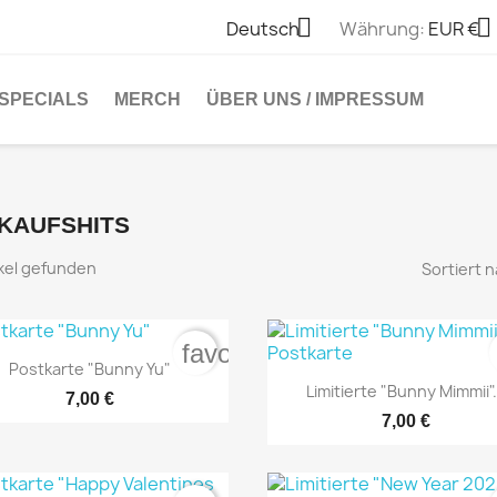


Deutsch
Währung:
EUR €
SPECIALS
MERCH
ÜBER UNS / IMPRESSUM
KAUFSHITS
ikel gefunden
Sortiert n
favorite_border

Vorschau
Postkarte "Bunny Yu"

Vorschau
Limitierte "Bunny Mimmii".
7,00 €
7,00 €