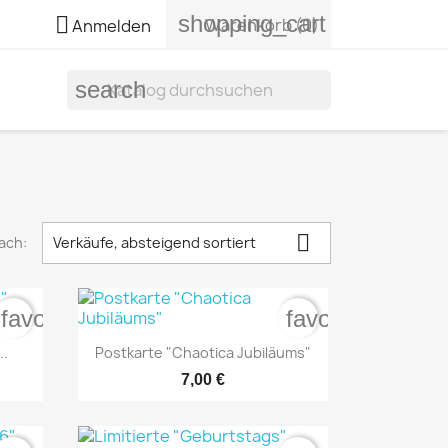
shopping_cart

Warenkorb
(0)
Anmelden
search

ach:
Verkäufe, absteigend sortiert
favorite_border
favorite_border

Vorschau
..
Postkarte "Chaotica Jubiläums"
7,00 €