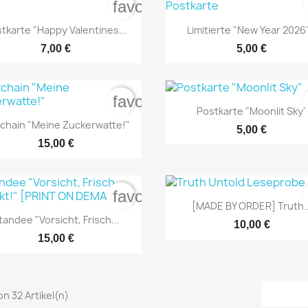
favorite_border


Vorschau
Vorschau
tkarte "Happy Valentines...
Limitierte "New Year 2026".
NUR ONLINE ERHÄLTLICH
NUR ONLINE ERHÄL
7,00 €
5,00 €
favorite_border

Vorschau
Postkarte "Moonlit Sky"

Vorschau
chain "Meine Zuckerwatte!"
5,00 €
NUR ONLINE ERHÄLTLICH
NUR ONLINE ERHÄL
15,00 €
favorite_border

Vorschau
[MADE BY ORDER] Truth..

Vorschau
tandee "Vorsicht, Frisch...
10,00 €
NUR ONLINE ERHÄLTLICH
15,00 €
von 32 Artikel(n)