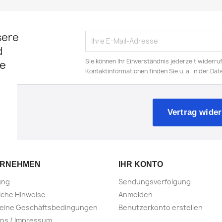
NUR ONLINE ERHÄLTLICH
NUR ONLINE ERHÄL
sere
d
Sie können Ihr Einverständnis jederzeit widerru
e
Kontaktinformationen finden Sie u. a. in der Da
Vertrag wider
ERNEHMEN
IHR KONTO
ung
Sendungsverfolgung
iche Hinweise
Anmelden
meine Geschäftsbedingungen
Benutzerkonto erstellen
ns / Impressum