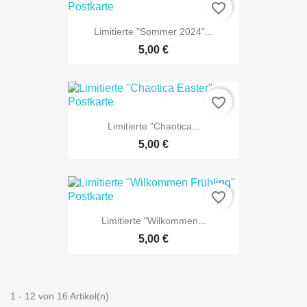
favorite_border
Limitierte "Sommer 2024"...
NUR ONLINE ERHÄLTLICH
5,00 €
favorite_border
Limitierte "Chaotica...
NUR ONLINE ERHÄLTLICH
5,00 €
favorite_border
Limitierte "Wilkommen...
NUR ONLINE ERHÄLTLICH
5,00 €
1 - 12 von 16 Artikel(n)