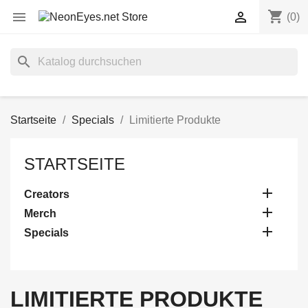
shopping_cart


(0)
search
Startseite
Specials
Limitierte Produkte
STARTSEITE

Creators

Merch

Specials
LIMITIERTE PRODUKTE