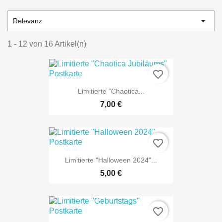

Relevanz
1 - 12 von 16 Artikel(n)
favorite_border
Limitierte "Chaotica...
7,00 €
favorite_border
Limitierte "Halloween 2024"...
NUR ONLINE ERHÄLTLICH
5,00 €
favorite_border