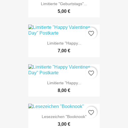
Limitierte "Geburtstags"...
NUR ONLINE ERHÄLTLICH
5,00 €
favorite_border
Limitierte "Happy...
NUR ONLINE ERHÄLTLICH
7,00 €
favorite_border
Limitierte "Happy...
NUR ONLINE ERHÄLTLICH
8,00 €
favorite_border
Lesezeichen "Booknook"
3,00 €