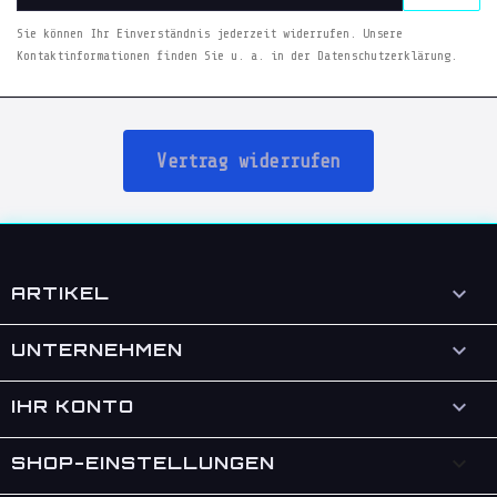
Sie können Ihr Einverständnis jederzeit widerrufen. Unsere
Kontaktinformationen finden Sie u. a. in der Datenschutzerklärung.
Vertrag widerrufen

ARTIKEL

UNTERNEHMEN

IHR KONTO
keyboard_arrow_down
SHOP-EINSTELLUNGEN